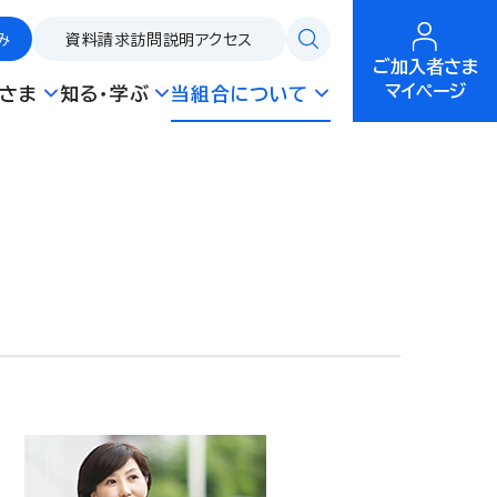
み
資料請求
訪問説明
アクセス
ご加入者さま
マイページ
さま
知る・学ぶ
当組合について