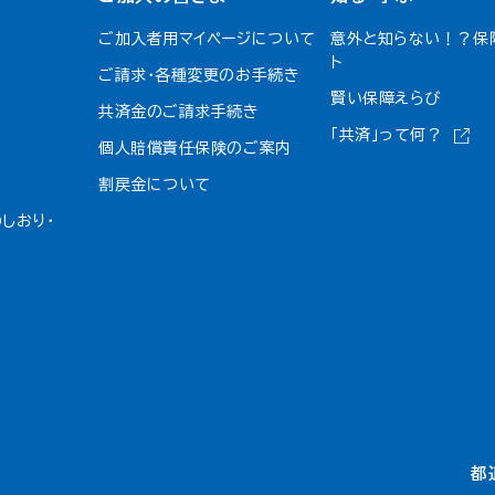
ご加入者用マイページについて
意外と知らない！？保
ト
ご請求・各種変更のお手続き
賢い保障えらび
共済金のご請求手続き
「共済」って何？
個人賠償責任保険のご案内
割戻金について​
しおり・
都