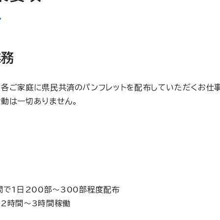
業務
の各ご家庭に県民共済のパンフレットを配布していただくお仕事
動は一切ありません。
の間で1日200部～300部程度配布
日2時間～3時間稼働