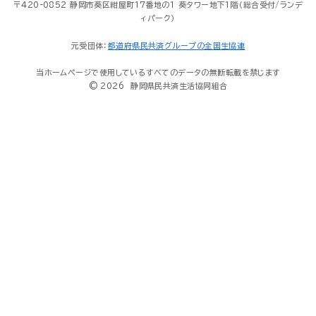
〒420-0852 静岡市葵区紺屋町17番地の１ 葵タワー地下1階（総合受付/ランデ
ィパーク）
元受団体：
都道府県民共済グループの全国生協連
当ホームページで使用しているすべてのデータの無断転載を禁じます
© 2026 静岡県民共済生活協同組合