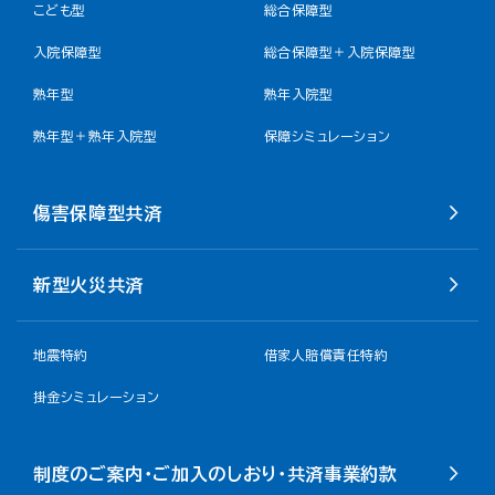
こども型
総合保障型
入院保障型
総合保障型＋入院保障型
熟年型
熟年入院型
熟年型＋熟年入院型
保障シミュレーション
傷害保障型共済
新型火災共済
地震特約
借家人賠償責任特約
掛金シミュレーション
制度のご案内・ご加入のしおり・共済事業約款