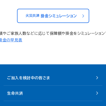
火災共済
掛金シミュレーション
積やご家族人数などに応じて保障額や掛金をシミュレーション
掛金の早見表
ご加入を検討中の皆さま
生命共済