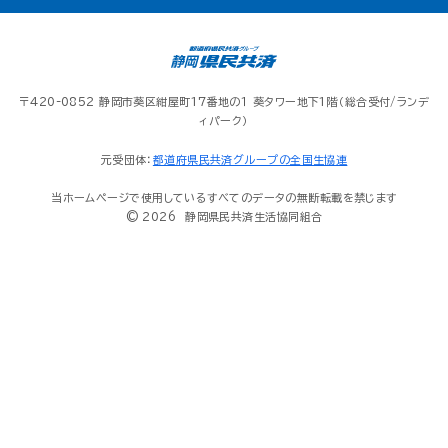
〒420-0852 静岡市葵区紺屋町17番地の１ 葵タワー地下1階（総合受付/ランデ
ィパーク）
元受団体：
都道府県民共済グループの全国生協連
当ホームページで使用しているすべてのデータの無断転載を禁じます
© 2026 静岡県民共済生活協同組合