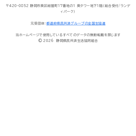
〒420-0852 静岡市葵区紺屋町17番地の１ 葵タワー地下1階（総合受付/ランデ
ィパーク）
元受団体：
都道府県民共済グループの全国生協連
当ホームページで使用しているすべてのデータの無断転載を禁じます
© 2026 静岡県民共済生活協同組合