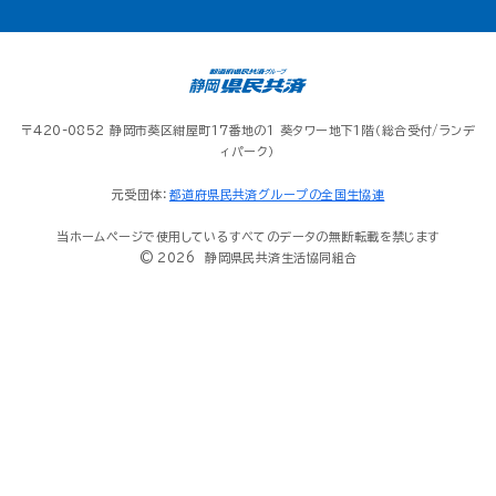
〒420-0852 静岡市葵区紺屋町17番地の１ 葵タワー地下1階（総合受付/ランデ
ィパーク）
元受団体：
都道府県民共済グループの全国生協連
当ホームページで使用しているすべてのデータの無断転載を禁じます
© 2026 静岡県民共済生活協同組合