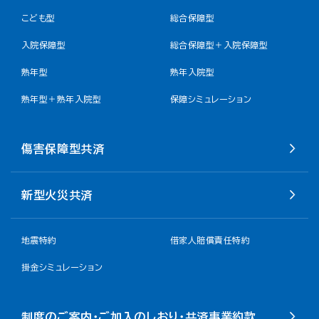
こども型
総合保障型
入院保障型
総合保障型＋入院保障型
熟年型
熟年入院型
熟年型＋熟年入院型
保障シミュレーション
傷害保障型共済
新型火災共済
地震特約
借家人賠償責任特約
掛金シミュレーション
制度のご案内・ご加入のしおり・共済事業約款