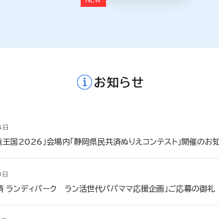
お知らせ
4日
竜王国2026」会場内「静岡県民共済ぬりえコンテスト」開催のお
0日
済 ランディパーク ラン活世代パパママ応援企画」ご応募の御礼