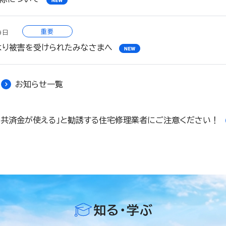
重要
9日
より被害を受けられたみなさまへ
お知らせ一覧
「共済金が使える」と勧誘する住宅修理業者にご注意ください！
知る・学ぶ