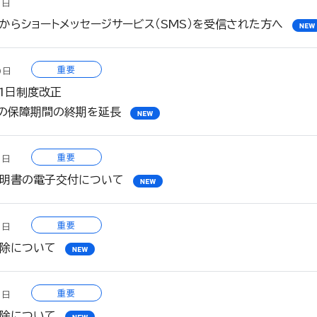
7日
からショートメッセージサービス（SMS）を受信された方へ
重要
0日
月1日制度改正
」の保障期間の終期を延長
重要
1日
明書の電子交付について
重要
1日
除について
重要
1日
除について